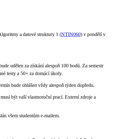
lgoritmy a datové struktury 1 (
NTIN060
) v pondělí v
ude udělen za získání alespoň 100 bodů. Za semestr
mné testy a 50+ za domácí úkoly.
ermín bude ohlášen vždy alespoň týden dopředu.
usí být vaší vlastnoruční prací. Externí zdroje a
eslán všem studentům e-mailem.