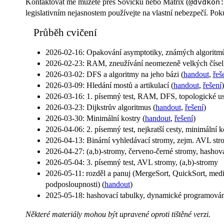
Kontaktovat mě můžete přes Sovičku nebo Matrix (
@dvdkon
legislativním nejasnostem používejte na vlastní nebezpečí. Po
Průběh cvičení
2026-02-16: Opakování asymptotiky, známých algoritmů
2026-02-23: RAM, zneužívání neomezeně velkých čísel, 
2026-03-02: DFS a algoritmy na jeho bázi (
handout
,
řeš
2026-03-09: Hledání mostů a artikulací (
handout
,
řešení
)
2026-03-16: 1. písemný test, RAM, DFS, topologické u
2026-03-23: Dijkstrův algoritmus (
handout
,
řešení
)
2026-03-30: Minimální kostry (
handout
,
řešení
)
2026-04-06: 2. písemný test, nejkratší cesty, minimální k
2026-04-13: Binární vyhledávací stromy, zejm. AVL str
2026-04-27: (a,b)-stromy, červeno-černé stromy, hashová
2026-05-04: 3. písemný test, AVL stromy, (a,b)-stromy
2026-05-11: rozděl a panuj (MergeSort, QuickSort, medi
podposloupnosti) (
handout
)
2025-05-18: hashovací tabulky, dynamické programován
Některé materiály mohou být upravené oproti tištěné verzi.