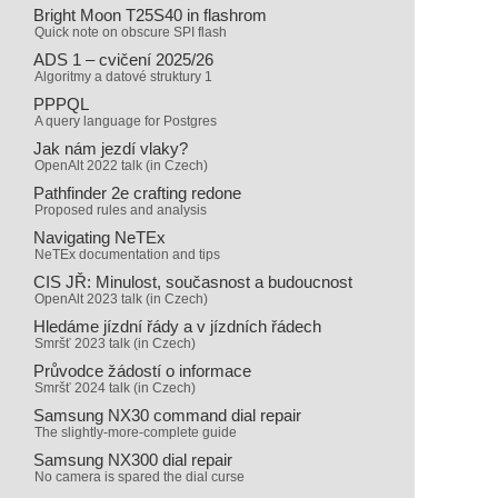
Bright Moon T25S40 in flashrom
Quick note on obscure SPI flash
ADS 1 – cvičení 2025/26
Algoritmy a datové struktury 1
PPPQL
A query language for Postgres
Jak nám jezdí vlaky?
OpenAlt 2022 talk (in Czech)
Pathfinder 2e crafting redone
Proposed rules and analysis
Navigating NeTEx
NeTEx documentation and tips
CIS JŘ: Minulost, současnost a budoucnost
OpenAlt 2023 talk (in Czech)
Hledáme jízdní řády a v jízdních řádech
Smršť 2023 talk (in Czech)
Průvodce žádostí o informace
Smršť 2024 talk (in Czech)
Samsung NX30 command dial repair
The slightly-more-complete guide
Samsung NX300 dial repair
No camera is spared the dial curse