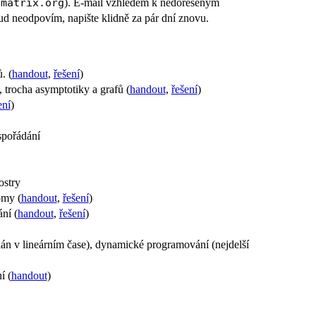
:matrix.org
). E-mail vzhledem k nedořešeným
kud neodpovím, napište klidně za pár dní znovu.
. (
handout
,
řešení
)
trocha asymptotiky a grafů (
handout
,
řešení
)
ení
)
spořádání
ostry
omy (
handout
,
řešení
)
ní (
handout
,
řešení
)
án v lineárním čase), dynamické programování (nejdelší
í (
handout
)