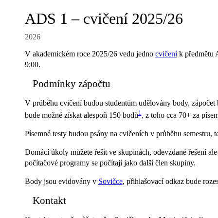
ADS 1 – cvičení 2025/26
2026
V akademickém roce 2025/26 vedu jedno
cvičení
k předmětu A
9:00.
Podmínky zápočtu
V průběhu cvičení budou studentům udělovány body, zápočet b
1
bude možné získat alespoň 150 bodů
, z toho cca 70+ za píse
Písemné testy budou psány na cvičeních v průběhu semestru, t
Domácí úkoly můžete řešit ve skupinách, odevzdané řešení ale m
počítačové programy se počítají jako další člen skupiny.
Body jsou evidovány v
Sovičce
, přihlašovací odkaz bude roz
Kontakt