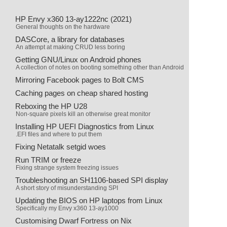
HP Envy x360 13-ay1222nc (2021)
General thoughts on the hardware
DASCore, a library for databases
An attempt at making CRUD less boring
Getting GNU/Linux on Android phones
A collection of notes on booting something other than Android
Mirroring Facebook pages to Bolt CMS
Caching pages on cheap shared hosting
Reboxing the HP U28
Non-square pixels kill an otherwise great monitor
Installing HP UEFI Diagnostics from Linux
.EFI files and where to put them
Fixing Netatalk setgid woes
Run TRIM or freeze
Fixing strange system freezing issues
Troubleshooting an SH1106-based SPI display
A short story of misunderstanding SPI
Updating the BIOS on HP laptops from Linux
Specifically my Envy x360 13-ay1000
Customising Dwarf Fortress on Nix